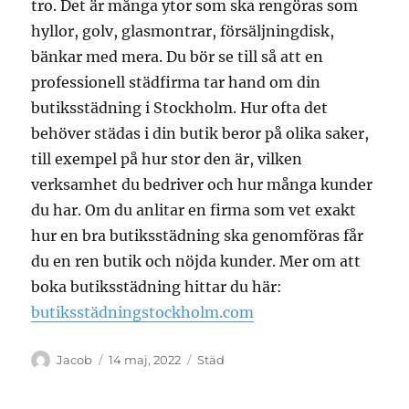
tro. Det är många ytor som ska rengöras som
hyllor, golv, glasmontrar, försäljningdisk,
bänkar med mera. Du bör se till så att en
professionell städfirma tar hand om din
butiksstädning i Stockholm. Hur ofta det
behöver städas i din butik beror på olika saker,
till exempel på hur stor den är, vilken
verksamhet du bedriver och hur många kunder
du har. Om du anlitar en firma som vet exakt
hur en bra butiksstädning ska genomföras får
du en ren butik och nöjda kunder. Mer om att
boka butiksstädning hittar du här:
butiksstädningstockholm.com
Författare
Publicerat
Kategorier
Jacob
14 maj, 2022
Städ
den