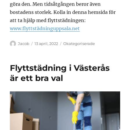
göra den. Men tidsåtgången beror även
bostadens storlek. Kolla in denna hemsida för
att ta hjälp med flyttstädningen:
www.flyttstädninguppsala.net
Författare
Publicerat
Kategorier
Jacob
13 april, 2022
Okategoriserade
den
Flyttstädning i Västerås
är ett bra val