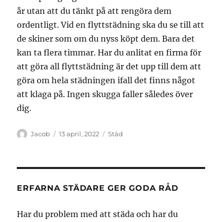
år utan att du tänkt på att rengöra dem
ordentligt. Vid en flyttstädning ska du se till att
de skiner som om du nyss köpt dem. Bara det
kan ta flera timmar. Har du anlitat en firma för
att göra all flyttstädning är det upp till dem att
göra om hela städningen ifall det finns något
att klaga på. Ingen skugga faller således över
dig.
Författare
Publicerat
Kategorier
Jacob
13 april, 2022
Städ
den
ERFARNA STÄDARE GER GODA RÅD
Har du problem med att städa och har du