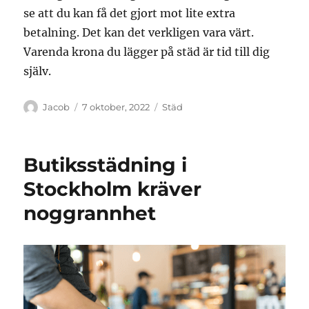
se att du kan få det gjort mot lite extra
betalning. Det kan det verkligen vara värt.
Varenda krona du lägger på städ är tid till dig
själv.
Författare
Publicerat
Kategorier
Jacob
7 oktober, 2022
Städ
den
Butiksstädning i
Stockholm kräver
noggrannhet