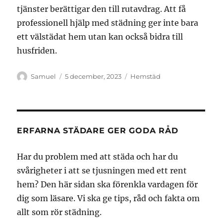
tjänster berättigar den till rutavdrag. Att få
professionell hjälp med städning ger inte bara
ett välstädat hem utan kan också bidra till
husfriden.
Författare
Publicerat
Kategorier
Samuel
5 december, 2023
Hemstäd
den
ERFARNA STÄDARE GER GODA RÅD
Har du problem med att städa och har du
svårigheter i att se tjusningen med ett rent
hem? Den här sidan ska förenkla vardagen för
dig som läsare. Vi ska ge tips, råd och fakta om
allt som rör städning.