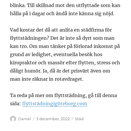
blinka. Till skillnad mot den utflyttade som kan
hålla på i dagar och ändå inte känna sig nöjd.
Vad kostar det då att anlita en städfirma för
flyttstädningen? Det är inte så dyrt som man
kan tro. Om man tänker på förlorad inkomst på
grund av ledighet, eventuella besök hos
kiropraktor och massör efter flytten, stress och
dåligt humör. Ja, då är det prisvärt även om
man inte räknar in rotavdraget.
Ta reda på mer om flyttstädning, gå till denna
sida:
flyttstädningigöteborg.com
Författare
Publicerat
Kategorier
Daniel
3 december, 2022
Städ
den