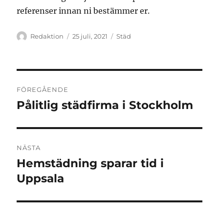
referenser innan ni bestämmer er.
Författare
Publicerat
Kategorier
Redaktion
25 juli, 2021
Städ
den
Inläggsnavigering
FÖREGÅENDE
Pålitlig städfirma i Stockholm
Föregående
inlägg:
NÄSTA
Hemstädning sparar tid i
Nästa
inlägg:
Uppsala